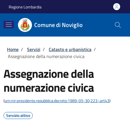
Salta al contenuto principale
Skip to footer content
Regione Lombardia
Comune di Noviglio
Briciole di pane
Home
/
Servizi
/
Catasto e urbanistica
/
Assegnazione della numerazione civica
Assegnazione della
numerazione civica
(
urn:nir:presidente.repubblica:decreto:1989-05-30;223~art43
)
Servizio attivo