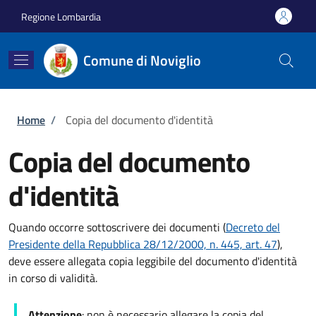
Salta al contenuto principale
Skip to footer content
Regione Lombardia
Comune di Noviglio
Briciole di pane
Home
/
Copia del documento d'identità
Copia del documento
d'identità
Quando occorre sottoscrivere dei documenti (
Decreto del
Presidente della Repubblica 28/12/2000, n. 445, art. 47
),
deve essere allegata copia leggibile del documento d'identità
in corso di validità.
Attenzione
: non è necessario allegare la copia del