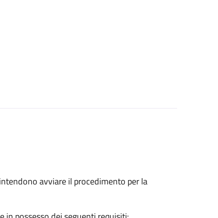
he intendono avviare il procedimento per la
e in possesso dei seguenti requisiti: