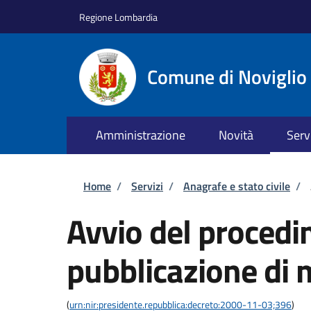
Salta al contenuto principale
Skip to footer content
Regione Lombardia
Comune di Noviglio
Amministrazione
Novità
Serv
Briciole di pane
Home
/
Servizi
/
Anagrafe e stato civile
/
Avvio del procedi
pubblicazione di
(
urn:nir:presidente.repubblica:decreto:2000-11-03;396
)