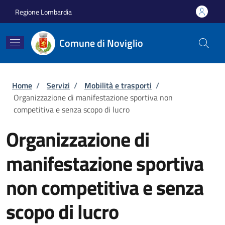
Salta al contenuto principale
Skip to footer content
Regione Lombardia
Comune di Noviglio
Briciole di pane
Home
/
Servizi
/
Mobilità e trasporti
/
Organizzazione di manifestazione sportiva non
competitiva e senza scopo di lucro
Organizzazione di
manifestazione sportiva
non competitiva e senza
scopo di lucro