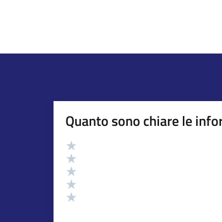
Quanto sono chiare le info
Valutazione
Valuta 5 stelle su 5
Valuta 4 stelle su 5
Valuta 3 stelle su 5
Valuta 2 stelle su 5
Valuta 1 stelle su 5