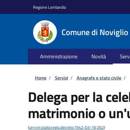
Salta al contenuto principale
Skip to footer content
Regione Lombardia
Comune di Noviglio
Amministrazione
Novità
Serv
Briciole di pane
Home
/
Servizi
/
Anagrafe e stato civile
/
Delega per la cel
matrimonio o un'u
(
urn:nir:stato:regio.decreto:1942-03-16;262
)