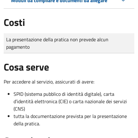
Moduli da compilare e documenti da allegare
Costi
Tipo di pagamento
Importo
La presentazione della pratica non prevede alcun
pagamento
Cosa serve
Per accedere al servizio, assicurati di avere:
SPID (sistema pubblico di identità digitale), carta
d’identità elettronica (CIE) o carta nazionale dei servizi
(CNS)
tutta la documentazione prevista per la presentazione
della pratica.