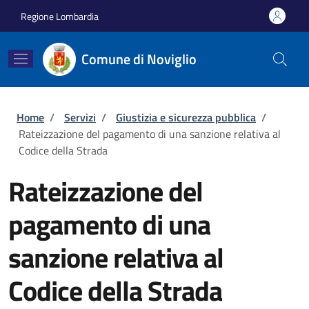
Salta al contenuto principale
Skip to footer content
Regione Lombardia
Comune di Noviglio
Briciole di pane
Home
/
Servizi
/
Giustizia e sicurezza pubblica
/
Rateizzazione del pagamento di una sanzione relativa al
Codice della Strada
Rateizzazione del
pagamento di una
sanzione relativa al
Codice della Strada