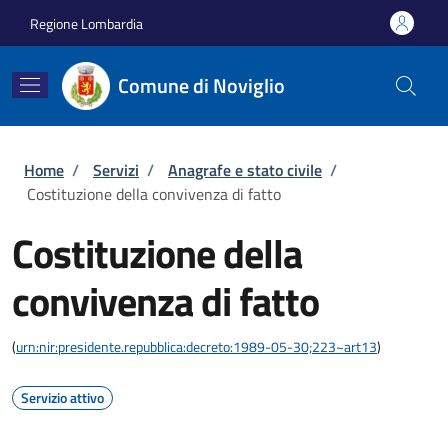
Salta al contenuto principale
Skip to footer content
Regione Lombardia
Comune di Noviglio
Briciole di pane
Home
/
Servizi
/
Anagrafe e stato civile
/
Costituzione della convivenza di fatto
Costituzione della
convivenza di fatto
(
urn:nir:presidente.repubblica:decreto:1989-05-30;223~art13
)
Servizio attivo