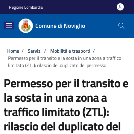
Salta al contenuto principale
Skip to footer content
Regione Lombardia
Comune di Noviglio
Briciole di pane
Home
/
Servizi
/
Mobilità e trasporti
/
Permesso per il transito e la sosta in una zona a traffico
limitato (ZTL): rilascio del duplicato del permesso
Permesso per il transito e
la sosta in una zona a
traffico limitato (ZTL):
rilascio del duplicato del