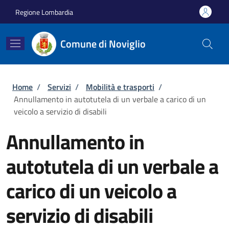
Salta al contenuto principale
Skip to footer content
Regione Lombardia
Comune di Noviglio
Briciole di pane
Home
/
Servizi
/
Mobilità e trasporti
/
Annullamento in autotutela di un verbale a carico di un
veicolo a servizio di disabili
Annullamento in
autotutela di un verbale a
carico di un veicolo a
servizio di disabili