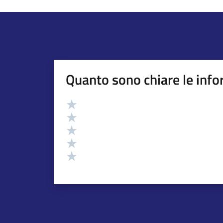
Quanto sono chiare le info
Valutazione
Valuta 5 stelle su 5
Valuta 4 stelle su 5
Valuta 3 stelle su 5
Valuta 2 stelle su 5
Valuta 1 stelle su 5