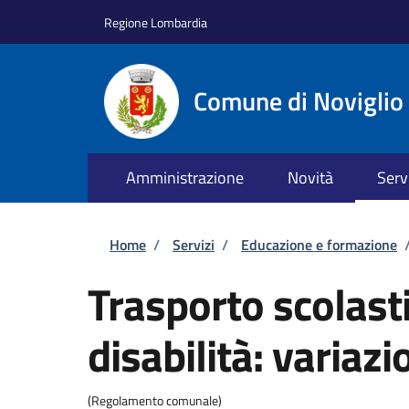
Salta al contenuto principale
Skip to footer content
Regione Lombardia
Comune di Noviglio
Amministrazione
Novità
Serv
Briciole di pane
Home
/
Servizi
/
Educazione e formazione
Trasporto scolast
disabilità: variazi
(Regolamento comunale)