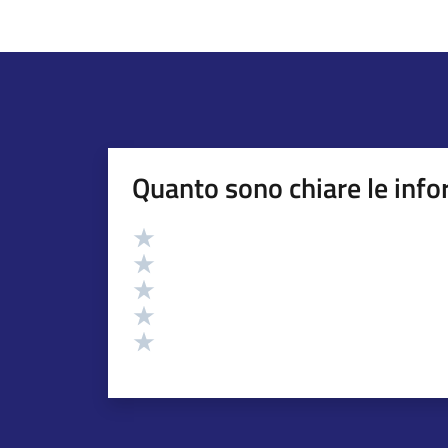
Quanto sono chiare le info
Valutazione
Valuta 5 stelle su 5
Valuta 4 stelle su 5
Valuta 3 stelle su 5
Valuta 2 stelle su 5
Valuta 1 stelle su 5