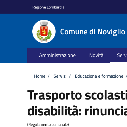
Salta al contenuto principale
Skip to footer content
Regione Lombardia
Comune di Noviglio
Amministrazione
Novità
Serv
Briciole di pane
Home
/
Servizi
/
Educazione e formazione
Trasporto scolast
disabilità: rinunci
(Regolamento comunale)