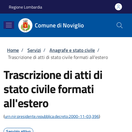
Salta al contenuto principale
Skip to footer content
Regione Lombardia
Comune di Noviglio
Briciole di pane
Home
/
Servizi
/
Anagrafe e stato civile
/
Trascrizione di atti di stato civile formati all'estero
Trascrizione di atti di
stato civile formati
all'estero
(
urn:nir:presidente.repubblica:decreto:2000-11-03;396
)
Servizio attivo