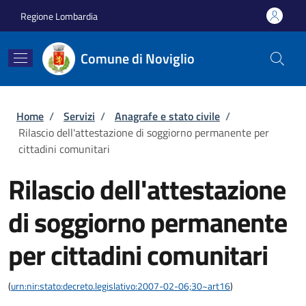
Salta al contenuto principale
Skip to footer content
Regione Lombardia
Comune di Noviglio
Briciole di pane
Home
/
Servizi
/
Anagrafe e stato civile
/
Rilascio dell'attestazione di soggiorno permanente per
cittadini comunitari
Rilascio dell'attestazione
di soggiorno permanente
per cittadini comunitari
(
urn:nir:stato:decreto.legislativo:2007-02-06;30~art16
)