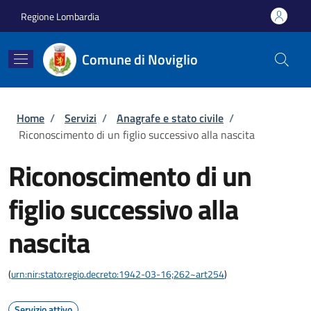
Salta al contenuto principale
Skip to footer content
Regione Lombardia
Comune di Noviglio
Briciole di pane
Home
/
Servizi
/
Anagrafe e stato civile
/
Riconoscimento di un figlio successivo alla nascita
Riconoscimento di un
figlio successivo alla
nascita
(
urn:nir:stato:regio.decreto:1942-03-16;262~art254
)
Servizio attivo