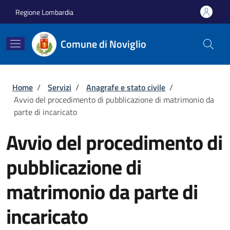
Salta al contenuto principale
Skip to footer content
Regione Lombardia
Comune di Noviglio
Briciole di pane
Home
/
Servizi
/
Anagrafe e stato civile
/
Avvio del procedimento di pubblicazione di matrimonio da
parte di incaricato
Avvio del procedimento di
pubblicazione di
matrimonio da parte di
incaricato