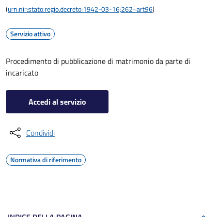
(
urn:nir:stato:regio.decreto:1942-03-16;262~art96
)
Servizio attivo
Procedimento di pubblicazione di matrimonio da parte di
incaricato
Accedi al servizio
Condividi
Normativa di riferimento