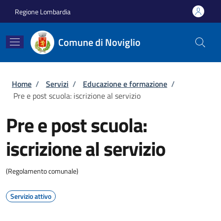
Salta al contenuto principale
Skip to footer content
Regione Lombardia
Comune di Noviglio
Briciole di pane
Home
/
Servizi
/
Educazione e formazione
/
Pre e post scuola: iscrizione al servizio
Pre e post scuola:
iscrizione al servizio
(Regolamento comunale)
Servizio attivo