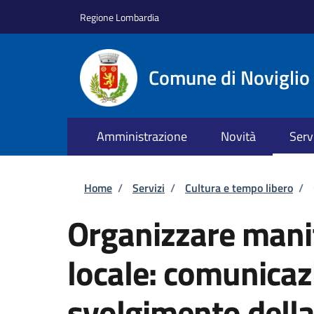
Salta al contenuto principale
Skip to footer content
Regione Lombardia
Comune di Noviglio
Amministrazione
Novità
Serv
Briciole di pane
Home
/
Servizi
/
Cultura e tempo libero
/
Organizzare manif
locale: comunicaz
svolgimento dell