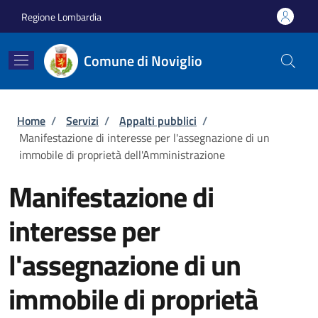
Salta al contenuto principale
Skip to footer content
Regione Lombardia
Comune di Noviglio
Briciole di pane
Home
/
Servizi
/
Appalti pubblici
/
Manifestazione di interesse per l'assegnazione di un
immobile di proprietà dell'Amministrazione
Manifestazione di
interesse per
l'assegnazione di un
immobile di proprietà