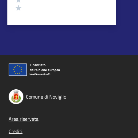
Valuta 1 stelle su 5
Comune di Noviglio
Footer menu
Area riservata
Crediti