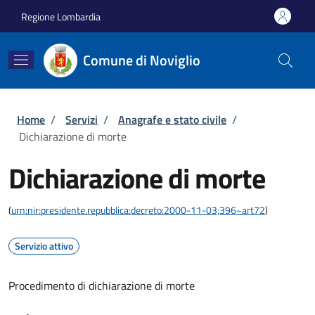
Salta al contenuto principale
Skip to footer content
Regione Lombardia
Comune di Noviglio
Briciole di pane
Home
/
Servizi
/
Anagrafe e stato civile
/
Dichiarazione di morte
Dichiarazione di morte
(
urn:nir:presidente.repubblica:decreto:2000-11-03;396~art72
)
Servizio attivo
Procedimento di dichiarazione di morte