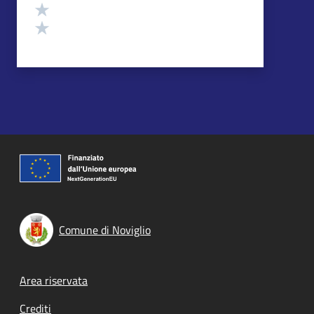
Valuta 2 stelle su 5
Valuta 1 stelle su 5
Comune di Noviglio
Footer menu
Area riservata
Crediti