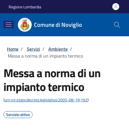
Salta al contenuto principale
Skip to footer content
Regione Lombardia
Comune di Noviglio
Briciole di pane
Home
/
Servizi
/
Ambiente
/
Messa a norma di un impianto termico
Messa a norma di un
impianto termico
(
urn:nir:stato:decreto.legislativo:2005-08-19;192
)
Servizio attivo