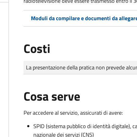
radiotelevisione deve essere trasmesso entro il 
Moduli da compilare e documenti da allegar
Costi
Tipo di pagamento
Importo
La presentazione della pratica non prevede al
Cosa serve
Per accedere al servizio, assicurati di avere:
SPID (sistema pubblico di identità digitale), ca
nazionale dei servizi (CNS)