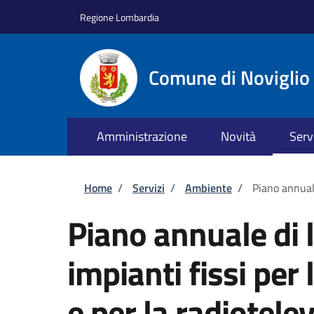
Salta al contenuto principale
Skip to footer content
Regione Lombardia
Comune di Noviglio
Amministrazione
Novità
Serv
Briciole di pane
Home
/
Servizi
/
Ambiente
/
Piano annuale
Piano annuale di l
impianti fissi per
e per la radiotele