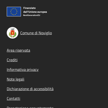
Comune di Noviglio
Footer menu
Area riservata
Crediti
Informativa privacy
Note legali
Dichiarazione di accessibilità
Contatti
Prenotazione appuntamento