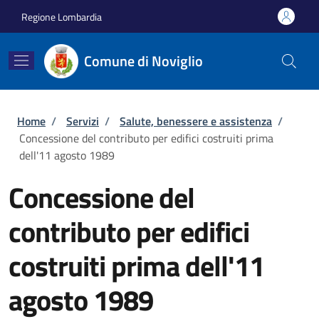
Salta al contenuto principale
Skip to footer content
Regione Lombardia
Comune di Noviglio
Briciole di pane
Home
/
Servizi
/
Salute, benessere e assistenza
/
Concessione del contributo per edifici costruiti prima
dell'11 agosto 1989
Concessione del
contributo per edifici
costruiti prima dell'11
agosto 1989