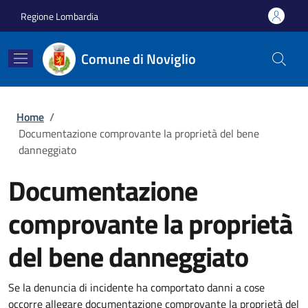
Salta al contenuto principale
Skip to footer content
Regione Lombardia
Comune di Noviglio
Briciole di pane
Home
/
Documentazione comprovante la proprietà del bene
danneggiato
Documentazione
comprovante la proprietà
del bene danneggiato
Se la denuncia di incidente ha comportato danni a cose
occorre allegare documentazione comprovante la proprietà del