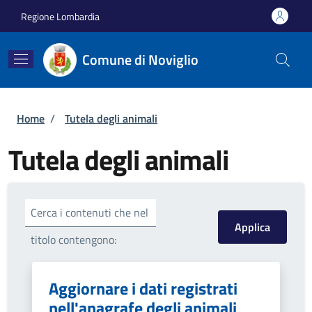
Salta al contenuto principale
Skip to footer content
Regione Lombardia
Comune di Noviglio
Briciole di pane
Home
/
Tutela degli animali
Tutela degli animali
Cerca i contenuti che nel
titolo contengono:
Aggiornare i dati registrati
nell'anagrafe degli animali