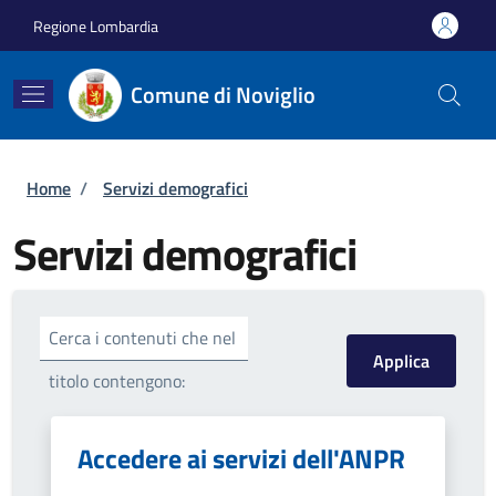
Salta al contenuto principale
Skip to footer content
Regione Lombardia
Comune di Noviglio
Briciole di pane
Home
/
Servizi demografici
Servizi demografici
Cerca i contenuti che nel
titolo contengono:
Accedere ai servizi dell'ANPR