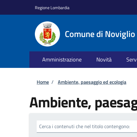
Salta al contenuto principale
Skip to footer content
Regione Lombardia
Comune di Noviglio
Amministrazione
Novità
Serv
Briciole di pane
Home
/
Ambiente, paesaggio ed ecologia
Ambiente, paesag
Cerca i contenuti che nel titolo contengono: