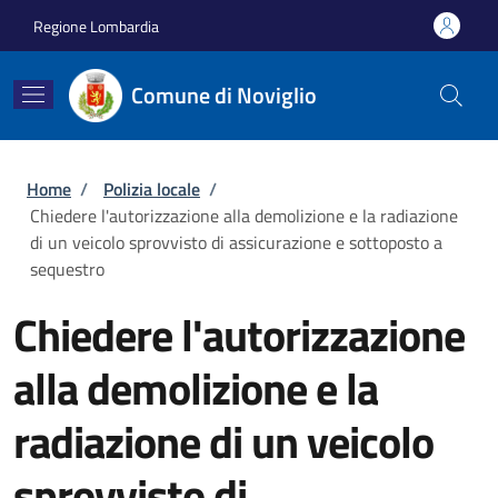
Salta al contenuto principale
Skip to footer content
Regione Lombardia
Comune di Noviglio
Briciole di pane
Home
/
Polizia locale
/
Chiedere l'autorizzazione alla demolizione e la radiazione
di un veicolo sprovvisto di assicurazione e sottoposto a
sequestro
Chiedere l'autorizzazione
alla demolizione e la
radiazione di un veicolo
sprovvisto di