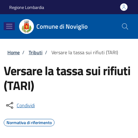
Salta al contenuto principale
Skip to footer content
Regione Lombardia
Comune di Noviglio
Briciole di pane
Home
/
Tributi
/
Versare la tassa sui rifiuti (TARI)
Versare la tassa sui rifiuti
(TARI)
Condividi
Normativa di riferimento