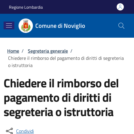
Salta al contenuto principale
Skip to footer content
Regione Lombardia
Comune di Noviglio
Briciole di pane
Home
/
Segreteria generale
/
Chiedere il rimborso del pagamento di diritti di segreteria
o istruttoria
Chiedere il rimborso del
pagamento di diritti di
segreteria o istruttoria
Condividi