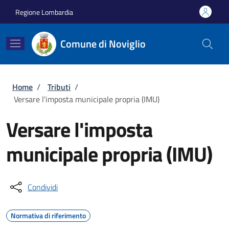
Salta al contenuto principale
Skip to footer content
Regione Lombardia
Comune di Noviglio
Briciole di pane
Home
/
Tributi
/
Versare l'imposta municipale propria (IMU)
Versare l'imposta
municipale propria (IMU)
Condividi
Normativa di riferimento