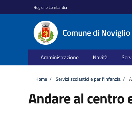
Salta al contenuto principale
Skip to footer content
Regione Lombardia
Comune di Noviglio
Amministrazione
Novità
Serv
Briciole di pane
Home
/
Servizi scolastici e per l'infanzia
/
A
Andare al centro 