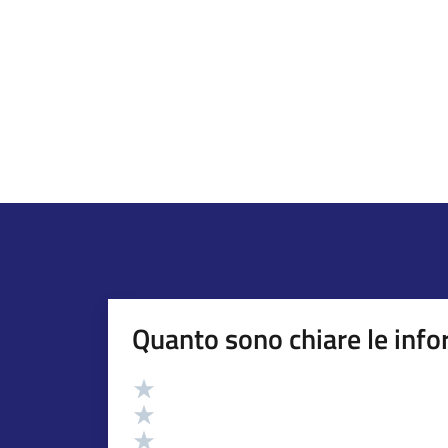
Quanto sono chiare le info
Valutazione
Valuta 5 stelle su 5
Valuta 4 stelle su 5
Valuta 3 stelle su 5