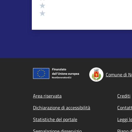
Valuta 2 stelle su 5
Valuta 1 stelle su 5
Comune di No
Footer menu
Area riservata
Crediti
Dichiarazione di accessibilità
Contatt
Statistiche del portale
Leggi l
Segnalazione disservizio
Piano d