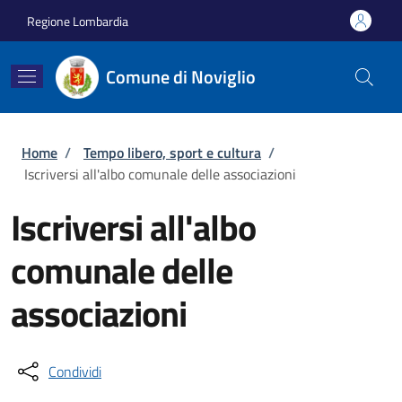
Salta al contenuto principale
Skip to footer content
Regione Lombardia
Comune di Noviglio
Briciole di pane
Home
/
Tempo libero, sport e cultura
/
Iscriversi all'albo comunale delle associazioni
Iscriversi all'albo
comunale delle
associazioni
Condividi